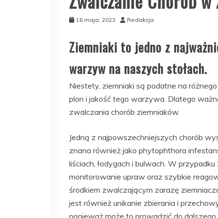
Zwalczanie Chorób w
16 maja, 2023
Redakcja
Ziemniaki to jedno z najważni
warzyw na naszych stołach.
Niestety, ziemniaki są podatne na różneg
plon i jakość tego warzywa. Dlatego ważn
zwalczania chorób ziemniaków.
Jedną z najpowszechniejszych chorób wys
znana również jako phytophthora infestan
liściach, łodygach i bulwach. W przypadku
monitorowanie upraw oraz szybkie reagow
środkiem zwalczającym zarazę ziemniacz
jest również unikanie zbierania i przech
ponieważ może to prowadzić do dalszego r