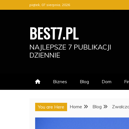
Skip
piątek, 07 sierpnia, 2026
to
content
BEST7.PL
NAJLEPSZE 7 PUBLIKACJI
DZIENNIE
Biznes
Blog
Dom
Fi
Home
Blog
Zwalcza
You are Here