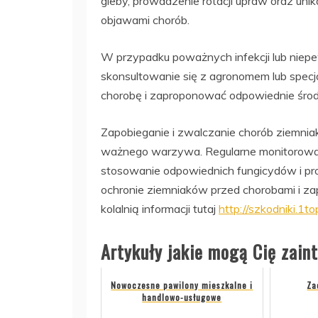
gleby, prowadzenie rotacji upraw oraz uni
objawami chorób.
W przypadku poważnych infekcji lub niepe
skonsultowanie się z agronomem lub specja
chorobę i zaproponować odpowiednie środ
Zapobieganie i zwalczanie chorób ziemni
ważnego warzywa. Regularne monitorowani
stosowanie odpowiednich fungicydów i pr
ochronie ziemniaków przed chorobami i za
kolalnią informacji tutaj
http://szkodniki.1to
Artykuły jakie mogą Cię zain
Nowoczesne pawilony mieszkalne i
Za
handlowo-usługowe