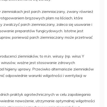
ziemniakach jest parch ziemniaczany, zwany również
ystępowaniem brązowych plam na liściach, które
by zwalczyć parch ziemniaczany, zaleca się usuwanie i
osowanie preparatów fungicydowych. Istotne jest
i upraw, ponieważ parch ziemniaczany może przetrwać
roducenci ziemniaków, to m.in. wirusy (np. wirus Y
ku wirusów, ważne jest stosowanie zdrowych
ad higieny uprawy. Przeciwko alternariozie ziemniaków
ć odpowiednie warunki wilgotności i wentylacji w
nich praktyk agrotechnicznych w celu zapobiegania
wiednie nawożenie, utrzymanie optymalnej wilgotności