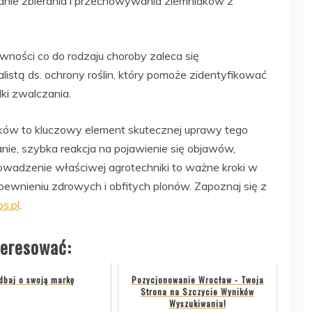
kanie zbierania i przechowywania ziemniaków z
wności co do rodzaju choroby zaleca się
listą ds. ochrony roślin, który pomoże zidentyfikować
ki zwalczania.
aków to kluczowy element skutecznej uprawy tego
e, szybka reakcja na pojawienie się objawów,
owadzenie właściwej agrotechniki to ważne kroki w
pewnieniu zdrowych i obfitych plonów. Zapoznaj się z
ps.pl
.
teresować:
dbaj o swoją markę
Pozycjonowanie Wrocław - Twoja
Strona na Szczycie Wyników
Wyszukiwania!