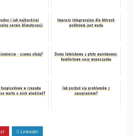
odny i jak najbardziej
Imprezy integracyjne dla których
nalny serwis klimatyzacji
podłożem jest woda
iomierze - czemu służą?
Domy letniskowe z płyty warstwowej:
komfortowe oazy wypoczynku
 fungicydowe w rzepaku
Jak pozbyć się problemów z
co warto o nich wiedzieć?
zasypianiem?
st
Linkedin