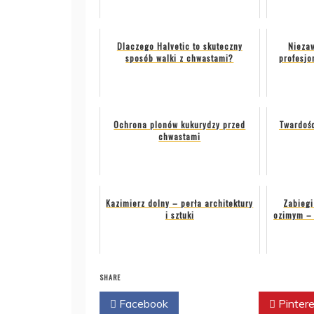
Dlaczego Halvetic to skuteczny
Niezaw
sposób walki z chwastami?
profesjo
Ochrona plonów kukurydzy przed
Twardośc
chwastami
Kazimierz dolny – perła architektury
Zabiegi
i sztuki
ozimym – 
SHARE
Facebook
Twitter
Pintere