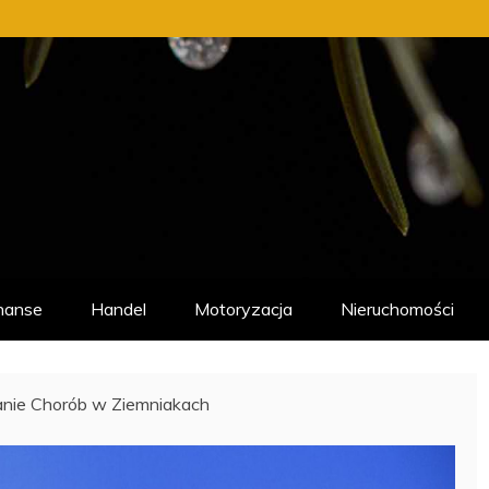
nanse
Handel
Motoryzacja
Nieruchomości
nie Chorób w Ziemniakach