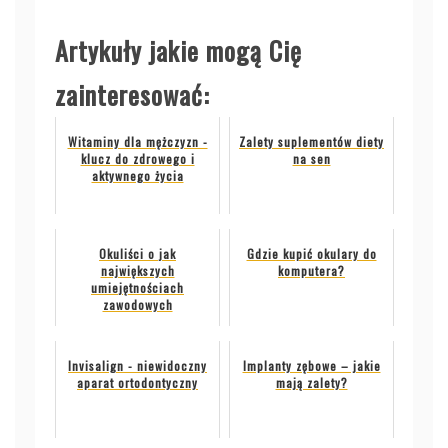
Artykuły jakie mogą Cię
zainteresować:
Witaminy dla mężczyzn -
Zalety suplementów diety
klucz do zdrowego i
na sen
aktywnego życia
Okuliści o jak
Gdzie kupić okulary do
największych
komputera?
umiejętnościach
zawodowych
Invisalign - niewidoczny
Implanty zębowe – jakie
aparat ortodontyczny
mają zalety?