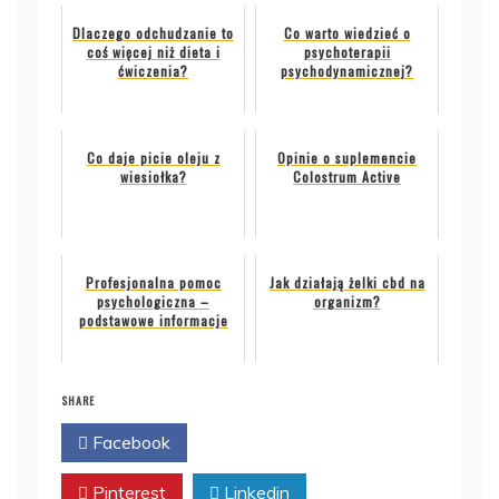
Dlaczego odchudzanie to
Co warto wiedzieć o
coś więcej niż dieta i
psychoterapii
ćwiczenia?
psychodynamicznej?
Co daje picie oleju z
Opinie o suplemencie
wiesiołka?
Colostrum Active
Profesjonalna pomoc
Jak działają żelki cbd na
psychologiczna –
organizm?
podstawowe informacje
SHARE
Facebook
Twitter
Pinterest
Linkedin