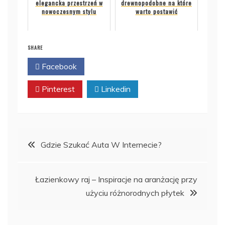
elegancka przestrzeń w
drewnopodobne na które
nowoczesnym stylu
warto postawić
SHARE
Facebook
Twitter
Pinterest
Linkedin
Nawigacja
Gdzie Szukać Auta W Internecie?
wpisu
Łazienkowy raj – Inspiracje na aranżację przy
użyciu różnorodnych płytek