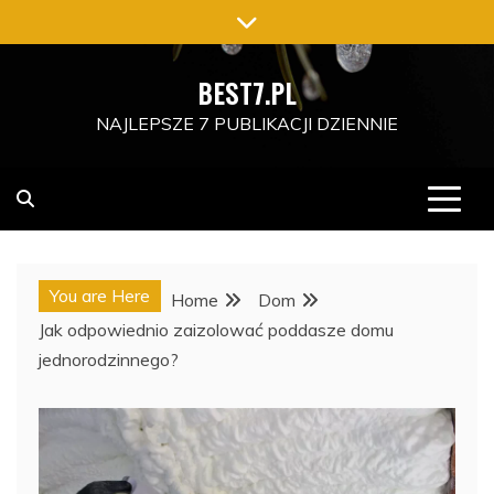
Skip
to
content
BEST7.PL
NAJLEPSZE 7 PUBLIKACJI DZIENNIE
You are Here
Home
Dom
Jak odpowiednio zaizolować poddasze domu
jednorodzinnego?