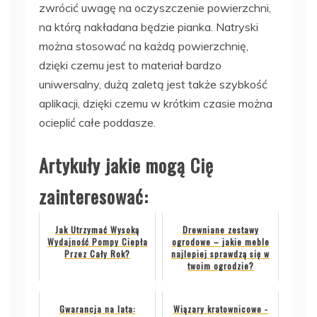
zwrócić uwagę na oczyszczenie powierzchni,
na którą nakładana będzie pianka. Natryski
można stosować na każdą powierzchnię,
dzięki czemu jest to materiał bardzo
uniwersalny, dużą zaletą jest także szybkość
aplikacji, dzięki czemu w krótkim czasie można
ocieplić całe poddasze.
Artykuły jakie mogą Cię
zainteresować:
Jak Utrzymać Wysoką
Drewniane zestawy
Wydajność Pompy Ciepła
ogrodowe – jakie meble
Przez Cały Rok?
najlepiej sprawdzą się w
twoim ogrodzie?
Gwarancja na lata:
Wiązary kratownicowe -