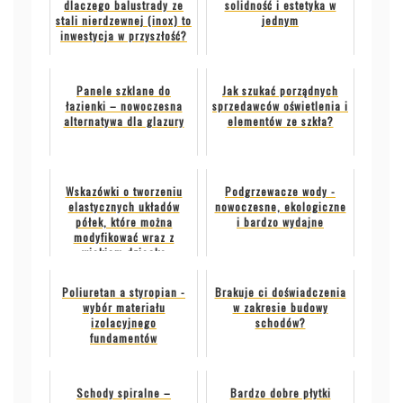
dlaczego balustrady ze
solidność i estetyka w
stali nierdzewnej (inox) to
jednym
inwestycja w przyszłość?
Panele szklane do
Jak szukać porządnych
łazienki – nowoczesna
sprzedawców oświetlenia i
alternatywa dla glazury
elementów ze szkła?
Wskazówki o tworzeniu
Podgrzewacze wody -
elastycznych układów
nowoczesne, ekologiczne
półek, które można
i bardzo wydajne
modyfikować wraz z
wiekiem dziecka
Poliuretan a styropian -
Brakuje ci doświadczenia
wybór materiału
w zakresie budowy
izolacyjnego
schodów?
fundamentów
Schody spiralne –
Bardzo dobre płytki