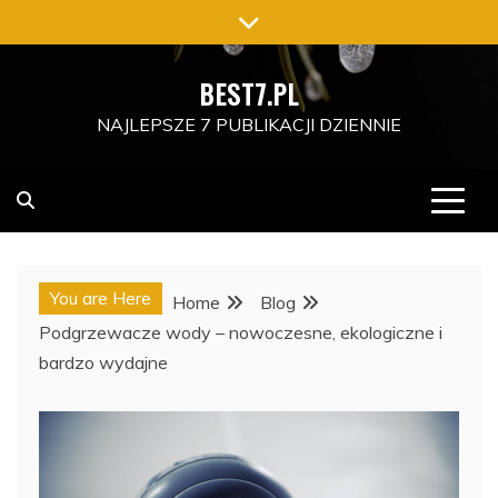
Skip
to
content
BEST7.PL
NAJLEPSZE 7 PUBLIKACJI DZIENNIE
You are Here
Home
Blog
Podgrzewacze wody – nowoczesne, ekologiczne i
bardzo wydajne