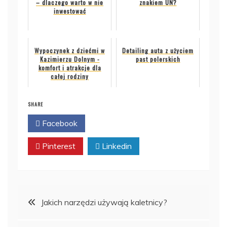
– dlaczego warto w nie
znakiem UN?
inwestować
Wypoczynek z dziećmi w
Detailing auta z użyciem
Kazimierzu Dolnym -
past polerskich
komfort i atrakcje dla
całej rodziny
SHARE
Facebook
Twitter
Pinterest
Linkedin
Nawigacja
Jakich narzędzi używają kaletnicy?
wpisu