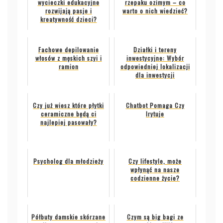
wycieczki edukacyjne
rzepaku ozimym – co
rozwijają pasje i
warto o nich wiedzieć?
kreatywność dzieci?
Fachowe depilowanie
Działki i tereny
włosów z męskich szyi i
inwestycyjne: Wybór
ramion
odpowiedniej lokalizacji
dla inwestycji
Czy już wiesz które płytki
Chatbot Pomaga Czy
ceramiczne będą ci
Irytuje
najlepiej pasowały?
Psycholog dla młodzieży
Czy lifestyle, może
wpłynąć na nasze
codzienne życie?
Półbuty damskie skórzane
Czym są big bagi ze