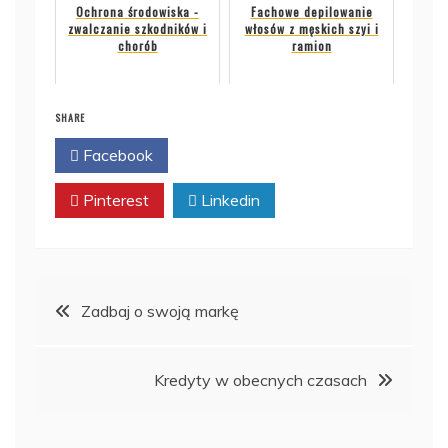
Ochrona środowiska -
Fachowe depilowanie
zwalczanie szkodników i
włosów z męskich szyi i
chorób
ramion
SHARE
Facebook
Twitter
Pinterest
Linkedin
Nawigacja
Zadbaj o swoją markę
wpisu
Kredyty w obecnych czasach