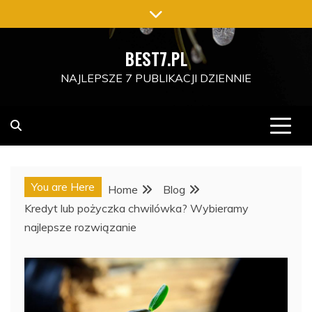
Skip
to
content
BEST7.PL
NAJLEPSZE 7 PUBLIKACJI DZIENNIE
You are Here
Home
Blog
Kredyt lub pożyczka chwilówka? Wybieramy
najlepsze rozwiązanie