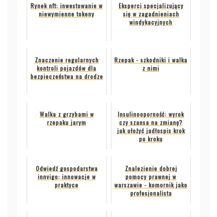
Rynek nft: inwestowanie w
Eksperci specjalizujący
niewymienne tokeny
się w zagadnieniach
windykacyjnych
Znaczenie regularnych
Rzepak - szkodniki i walka
kontroli pojazdów dla
z nimi
bezpieczeństwa na drodze
Walka z grzybami w
Insulinooporność: wyrok
rzepaku jarym
czy szansa na zmianę?
jak ułożyć jadłospis krok
po kroku
Odwiedź gospodarstwa
Znalezienie dobrej
innvigo: innowacje w
pomocy prawnej w
praktyce
warszawie - komornik jako
profesjonalista