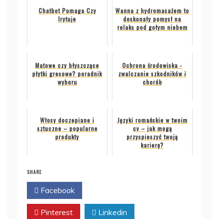
Chatbot Pomaga Czy
Wanna z hydromasażem to
Irytuje
doskonały pomysł na
relaks pod gołym niebem
Matowe czy błyszczące
Ochrona środowiska -
płytki gresowe? poradnik
zwalczanie szkodników i
wyboru
chorób
Włosy doczepiane i
Języki romańskie w twoim
sztuczne – popularne
cv – jak mogą
produkty
przyspieszyć twoją
karierę?
SHARE
Facebook
Twitter
Pinterest
Linkedin