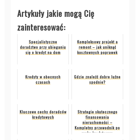
Artykuły jakie mogą Cię
zainteresować:
Specjalistyczne
Kompleksowy projekt a
doradztwo przy ubieganiu
remont – jak uniknąć
się o kredyt na dom
kosztownych poprawek
Kredyty w obecnych
Gdzie znaleźć dobre luźne
czasach
spodnie?
Kluczowe cechy doradców
Strategie skutecznego
kredytowych
finansowania
nieruchomości –
Kompletny przewodnik po
rynku kredytowym