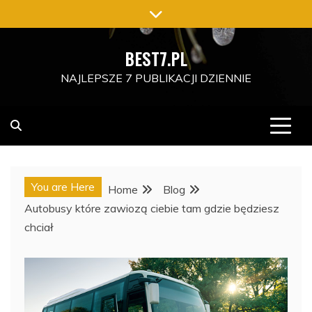
Skip
to
content
BEST7.PL
NAJLEPSZE 7 PUBLIKACJI DZIENNIE
You are Here
Home
Blog
Autobusy które zawiozą ciebie tam gdzie będziesz
chciał