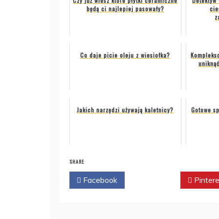
Czy już wiesz które płytki ceramiczne
Detektyw 
będą ci najlepiej pasowały?
cie
z
Co daje picie oleju z wiesiołka?
Komplekso
unikną
Jakich narzędzi używają kaletnicy?
Gotowe sp
SHARE
Facebook
Twitter
Pintere