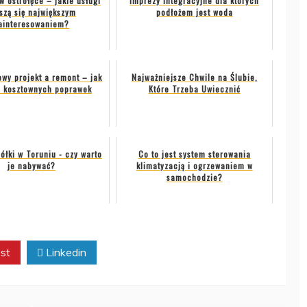
w ostrołęce – jakie usługi
Imprezy integracyjne dla których
szą się największym
podłożem jest woda
ainteresowaniem?
wy projekt a remont – jak
Najważniejsze Chwile na Ślubie,
ć kosztownych poprawek
Które Trzeba Uwiecznić
ółki w Toruniu - czy warto
Co to jest system sterowania
je nabywać?
klimatyzacją i ogrzewaniem w
samochodzie?
st
Linkedin