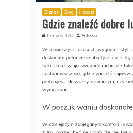
Biznes
Blog
Handel
Gdzie znaleźć dobre l
1 sierpnia, 2023
Redakcja
W dzisiejszych czasach wygoda i styl i
doskonałe połączenie obu tych cech. Są i
tylko umożliwiają swobodę ruchu, ale także
zastanawiasz się, gdzie znaleźć najwyższe
preferujesz klasyczny minimalizm, czy bo
wymarzone.
W poszukiwaniu doskonałe
W dzisiejszym zabieganym komfort i swo
z lnu, można być pewnym, że nie tylko 