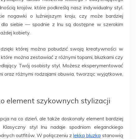
dnością krojów, które podkreślą nasz indywidualny styl.
ie nogawki o luźniejszym kroju, czy może bardziej
dla siebie — spodnie z lnu są dostępne w szerokim
ażdej kobiety.
 dzięki której można pobudzić swoją kreatywności w
e, które można zestawiać z różnymi topami, bluzkami czy
iedlający Twój osobisty styl. Możesz eksperymentować
mi oraz różnymi rodzajami obuwia, tworząc wyjątkowe,
ko element szykownych stylizacji
opcja na co dzień, ale także doskonały element bardziej
i. Klasyczny styl lnu nadaje spodniom eleganckiego
odnych outfitów. W połączeniu z
lekką bluzką
stanowią