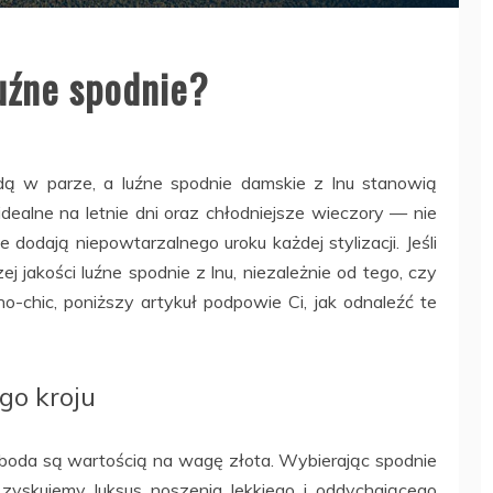
uźne spodnie?
dą w parze, a luźne spodnie damskie z lnu stanowią
dealne na letnie dni oraz chłodniejsze wieczory — nie
 dodają niepowtarzalnego uroku każdej stylizacji. Jeśli
j jakości luźne spodnie z lnu, niezależnie od tego, czy
ho-chic, poniższy artykuł podpowie Ci, jak odnaleźć te
go kroju
boda są wartością na wagę złota. Wybierając spodnie
zyskujemy luksus noszenia lekkiego i oddychającego