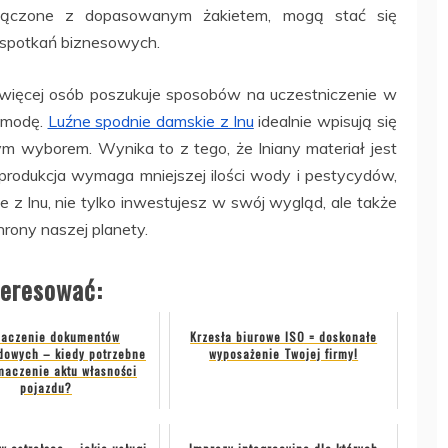
 połączone z dopasowanym żakietem, mogą stać się
 spotkań biznesowych.
 więcej osób poszukuje sposobów na uczestniczenie w
z modę.
Luźne spodnie damskie z lnu
idealnie wpisują się
 wyborem. Wynika to z tego, że lniany materiał jest
produkcja wymaga mniejszej ilości wody i pestycydów,
e z lnu, nie tylko inwestujesz w swój wygląd, ale także
rony naszej planety.
teresować:
aczenie dokumentów
Krzesła biurowe ISO = doskonałe
owych – kiedy potrzebne
wyposażenie Twojej firmy!
umaczenie aktu własności
pojazdu?