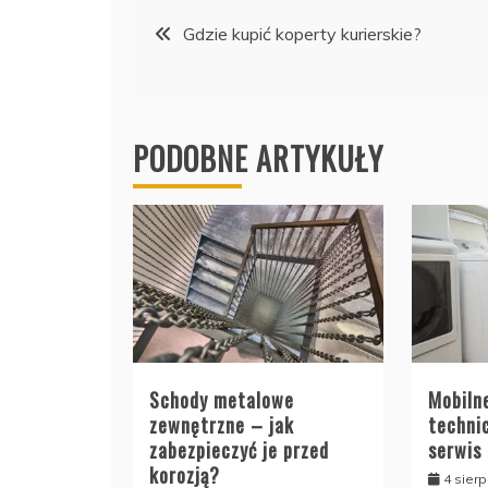
Nawigacja
Gdzie kupić koperty kurierskie?
wpisu
PODOBNE ARTYKUŁY
Schody metalowe
Mobiln
zewnętrzne – jak
techni
zabezpieczyć je przed
serwis
korozją?
4 sierp