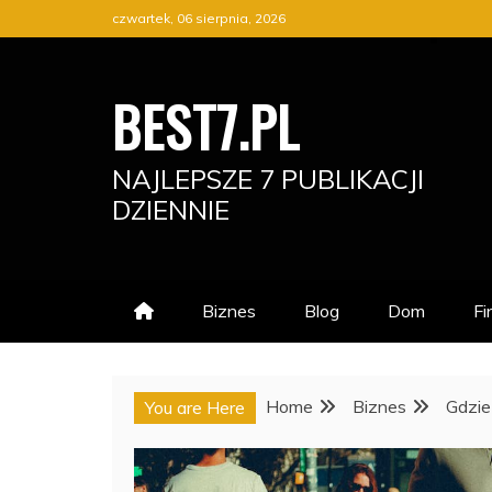
Skip
czwartek, 06 sierpnia, 2026
to
content
BEST7.PL
NAJLEPSZE 7 PUBLIKACJI
DZIENNIE
Biznes
Blog
Dom
Fi
Home
Biznes
Gdzie
You are Here