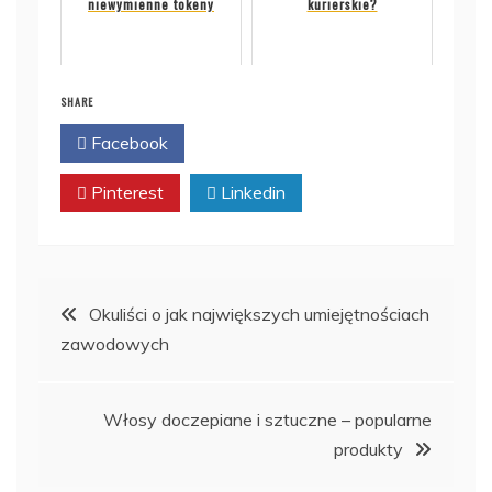
niewymienne tokeny
kurierskie?
SHARE
Facebook
Twitter
Pinterest
Linkedin
Nawigacja
Okuliści o jak największych umiejętnościach
zawodowych
wpisu
Włosy doczepiane i sztuczne – popularne
produkty