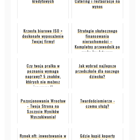
kredytowych
Catering i restauracje na
wynos
Krzesła biurowe ISO =
Strategie skutecznego
doskonałe wyposażenie
finansowania
Twojej firmy!
nieruchomości –
Kompletny przewodnik po
rynku kredytowym
Czy twoja pralka w
Jak wybrać najlepsze
poznaniu wymaga
przedszkole dla naszego
naprawy? 5 znaków,
dziecka?
których nie możesz
ignorować!
Pozycjonowanie Wrocław
Twardościomierze -
- Twoja Strona na
czemu służą?
Szczycie Wyników
Wyszukiwania!
Rynek nft: inwestowanie w
Gdzie kupić koperty