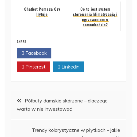
Chatbot Pomaga Czy
Co to jest system
Irytuje
sterowania klimatyzacją i
ogrzewaniem w
samochodzie?
SHARE
Facebook
Twitter
Pinterest
Linkedin
Nawigacja
Półbuty damskie skórzane – dlaczego
warto w nie inwestować
wpisu
Trendy kolorystyczne w płytkach – jakie