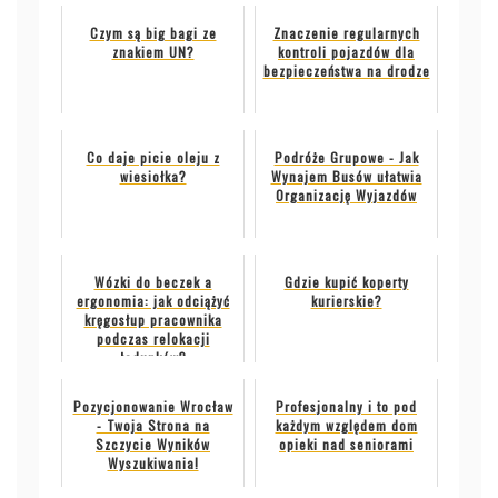
Czym są big bagi ze
Znaczenie regularnych
znakiem UN?
kontroli pojazdów dla
bezpieczeństwa na drodze
Co daje picie oleju z
Podróże Grupowe - Jak
wiesiołka?
Wynajem Busów ułatwia
Organizację Wyjazdów
Wózki do beczek a
Gdzie kupić koperty
ergonomia: jak odciążyć
kurierskie?
kręgosłup pracownika
podczas relokacji
ładunków?
Pozycjonowanie Wrocław
Profesjonalny i to pod
- Twoja Strona na
każdym względem dom
Szczycie Wyników
opieki nad seniorami
Wyszukiwania!