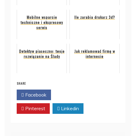
Mobilne wsparcie
Ile zarabia drukarz 3d?
techniczne i ekspresowy
serwis
Detektyw piaseczno: twoje
Jak reklamować firmę w
rozwiązanie na Ślady
internecie
SHARE
Facebook
Twitter
Pinterest
Linkedin