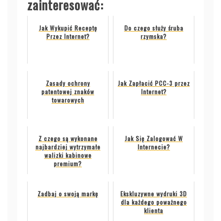
zainteresować:
Jak Wykupić Receptę
Do czego służy śruba
Przez Internet?
rzymska?
Zasady ochrony
Jak Zapłacić PCC-3 przez
patentowej znaków
Internet?
towarowych
Z czego są wykonane
Jak Się Zalogować W
najbardziej wytrzymałe
Internecie?
walizki kabinowe
premium?
Zadbaj o swoją markę
Ekskluzywne wydruki 3D
dla każdego poważnego
klienta