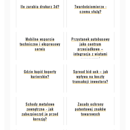
Ile zarabia drukarz 3d?
Twardościomierze -
czemu służą?
Mobilne wsparcie
Przystanek autobusowy
techniczne i ekspresowy
jako centrum
serwis
przesiadkowe –
integracja z wiatami
rowerowymi
Gdzie kupić koperty
Spread bid-ask – jak
kurierskie?
wpływa na koszty
transakcji inwestora?
Schody metalowe
Zasady ochrony
zewnętrzne - jak
patentowej znaków
zabezpieczyć je przed
towarowych
korozją?